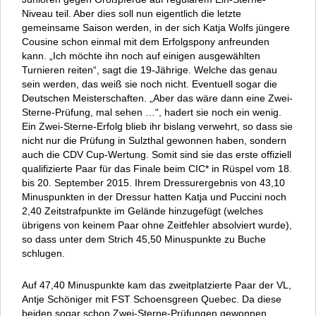
Niveau teil. Aber dies soll nun eigentlich die letzte
gemeinsame Saison werden, in der sich Katja Wolfs jüngere
Cousine schon einmal mit dem Erfolgspony anfreunden
kann. „Ich möchte ihn noch auf einigen ausgewählten
Turnieren reiten“, sagt die 19-Jährige. Welche das genau
sein werden, das weiß sie noch nicht. Eventuell sogar die
Deutschen Meisterschaften. „Aber das wäre dann eine Zwei-
Sterne-Prüfung, mal sehen …“, hadert sie noch ein wenig.
Ein Zwei-Sterne-Erfolg blieb ihr bislang verwehrt, so dass sie
nicht nur die Prüfung in Sulzthal gewonnen haben, sondern
auch die CDV Cup-Wertung. Somit sind sie das erste offiziell
qualifizierte Paar für das Finale beim CIC* in Rüspel vom 18.
bis 20. September 2015. Ihrem Dressurergebnis von 43,10
Minuspunkten in der Dressur hatten Katja und Puccini noch
2,40 Zeitstrafpunkte im Gelände hinzugefügt (welches
übrigens von keinem Paar ohne Zeitfehler absolviert wurde),
so dass unter dem Strich 45,50 Minuspunkte zu Buche
schlugen.
Auf 47,40 Minuspunkte kam das zweitplatzierte Paar der VL,
Antje Schöniger mit FST Schoensgreen Quebec. Da diese
beiden sogar schon Zwei-Sterne-Prüfungen gewonnen