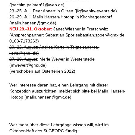
(joachim.palmer61@web.de)
23.-25. Juli: Peer Ahnert in Ollsen (jlk@vanity-events.de)
26.-29. Juli: Malin Hansen-Hotopp in Kirchbaggendorf
(malin.hansen@gmx.de)
NEU 29.-31. Oktober:
Janet Wiesner in Pretschwitz
(Ansprechpartner: Sebastian Spör sebastian.spoer@gmx.de,
0163-7173263)
20.-22. August: Andrea Korte in Telgte (andrea-
korte@gmx.de)
27.-29. August
: Merle Wewer in Westerstede
(mwewer@gmx.de)
(verschoben auf Osterferien 2022)
Wer Interesse daran hat, einen Lehrgang mit dieser
Konzeption auszurichten, meldet sich bitte bei Malin Hansen-
Hotopp (malin.hansen@gmx.de).
Wer mehr über diese Lehrgänge wissen will, wird im
Oktober-Heft des St.GEORG fündig.