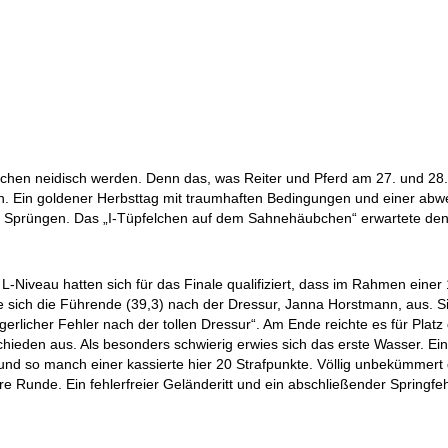
sschen neidisch werden. Denn das, was Reiter und Pferd am 27. und 2
n. Ein goldener Herbsttag mit traumhaften Bedingungen und einer abw
 Sprüngen. Das „I-Tüpfelchen auf dem Sahnehäubchen“ erwartete den 
-Niveau hatten sich für das Finale qualifiziert, dass im Rahmen eine
 sich die Führende (39,3) nach der Dressur, Janna Horstmann, aus. Sie
gerlicher Fehler nach der tollen Dressur“. Am Ende reichte es für Plat
schieden aus. Als besonders schwierig erwies sich das erste Wasser. 
und so manch einer kassierte hier 20 Strafpunkte. Völlig unbekümmert 
re Runde. Ein fehlerfreier Geländeritt und ein abschließender Springfeh