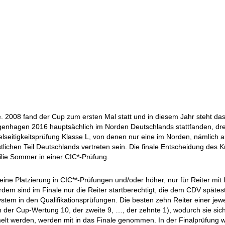
 2008 fand der Cup zum ersten Mal statt und in diesem Jahr steht da
ngenhagen 2016 hauptsächlich im Norden Deutschlands stattfanden, dre
lseitigkeitsprüfung Klasse L, von denen nur eine im Norden, nämlich a
ichen Teil Deutschlands vertreten sein. Die finale Entscheidung des K
ie Sommer in einer CIC*-Prüfung.
eine Platzierung in CIC**-Prüfungen und/oder höher, nur für Reiter mit 
dem sind im Finale nur die Reiter startberechtigt, die dem CDV späte
tem in den Qualifikationsprüfungen. Die besten zehn Reiter einer jewei
n der Cup-Wertung 10, der zweite 9, …, der zehnte 1), wodurch sie sich 
melt werden, werden mit in das Finale genommen. In der Finalprüfung w