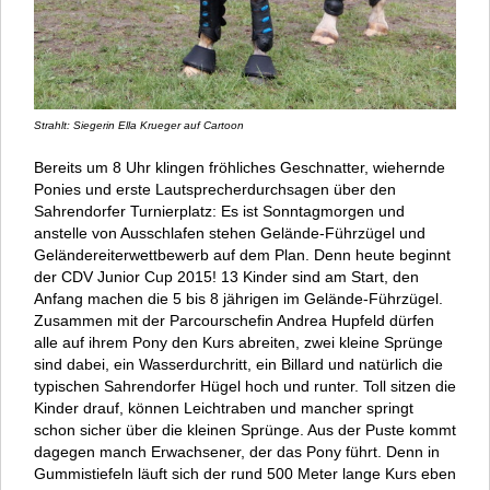
Strahlt: Siegerin Ella Krueger auf Cartoon
Bereits um 8 Uhr klingen fröhliches Geschnatter, wiehernde
Ponies und erste Lautsprecherdurchsagen über den
Sahrendorfer Turnierplatz: Es ist Sonntagmorgen und
anstelle von Ausschlafen stehen Gelände-Führzügel und
Geländereiterwettbewerb auf dem Plan. Denn heute beginnt
der CDV Junior Cup 2015! 13 Kinder sind am Start, den
Anfang machen die 5 bis 8 jährigen im Gelände-Führzügel.
Zusammen mit der Parcourschefin Andrea Hupfeld dürfen
alle auf ihrem Pony den Kurs abreiten, zwei kleine Sprünge
sind dabei, ein Wasserdurchritt, ein Billard und natürlich die
typischen Sahrendorfer Hügel hoch und runter. Toll sitzen die
Kinder drauf, können Leichtraben und mancher springt
schon sicher über die kleinen Sprünge. Aus der Puste kommt
dagegen manch Erwachsener, der das Pony führt. Denn in
Gummistiefeln läuft sich der rund 500 Meter lange Kurs eben