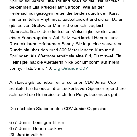
Sprung souverän! Eine Traumrunde und die Traumnote 9,0
bekommen Ella Krueger auf Cartoon. Wie an der
Perlenschnur gezogen reiten die beiden durch den Kurs,
immer im tollen Rhythmus, ausbalanciert und sicher. Dafür
gibt es von Großvater Manfred Giensch, zugleich
Mannschaftsarzt der deutschen Vielseitigkeitsreiter auch
einen Sonderapplaus. Auf Platz zwei landet Hanna Lucia
Rust mit ihrem erfahrenen Bonny. Sie legt eine souveräne
Runde hin über den rund 800 Meter langen Kurs mit 8
Sprüngen. Als Wertnote erhält sie eine 8,4, Platz zwei. Ein
Heimspiel hat die Auetalerin Nike Schlumbohm auf ihrem
Jonny: Platz 3 mit 7,9.
Erg Gelände CDV
Am Ende gibt es neben einer schönen CDV Junior Cup
Schleife für die ersten drei Leckerlis von Sponsor Speed. So
schmeckt die Heimreise auch den Ponys besonders gut.
Die nächsten Stationen des CDV Junior Cups sind:
6./7. Juni in Löningen-Ehren
6./7. Juni in Hohen-Luckow
28. Juni in Valluhn