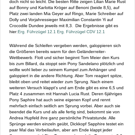
doch nicht so leicht. Die besten Ritte zeigen Lilian Marie Rust
auf Bonny und Karlotta Kröger auf Benoni (beide 8,5), auf
Platz zwei landen Mia Geyer auf Ringo, Marie Schreiber auf
Dolly und Vorjahressieger Maximilian Constantin Yi auf
Crocodile Dundee jeweils mit 8,3. Die Ergebnisse gibt es
hier:
Erg. Führzügel 12.1
Erg. Führzügel CDV 12.1
Während die Schleifen vergeben werden, galoppieren sich
die Größeren bereits warm für den Geländerreiter-
Wettbewerb. Flott und sicher beginnt Tom Meier den Kurs
bis zum Billard, da stoppt sein Pony Sandelano plötzlich und
wollte wohl lieber zu seinem Kumpel zum Anhänger und
galoppiert in die andere Richtung. Aber Tom reagiert spitze,
bleibt oben und reitet wieder zum Sprung. Nach einem
weiteren Versuch klappt’s und am Ende gibt es eine 6,5 und
Platz 4 zusammen mit Hannah Lucia Rust. Deren 6jähriges
Pony Saphire hat auch seine eigenen Kopf und rennt
mehrfach einfach seitlich am Sprung vorbei. Aber auch sie
beendet die Kurs und als alle fertig sind, bekommt sie von
Andrea Hupfeld ihre ganz persönliche Privatstunde. Alle
Sprünge werden einzeln geübt, Dickkopf Sapphire testet ein
paar Mal das Vorbeilaufen, aber am Ende klappt jeder