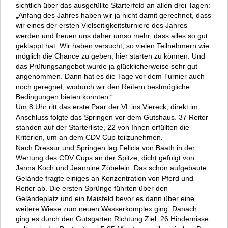
sichtlich über das ausgefüllte Starterfeld an allen drei Tagen:
„Anfang des Jahres haben wir ja nicht damit gerechnet, dass
wir eines der ersten Vielseitigkeitsturniere des Jahres
werden und freuen uns daher umso mehr, dass alles so gut
geklappt hat. Wir haben versucht, so vielen Teilnehmern wie
möglich die Chance zu geben, hier starten zu können. Und
das Prüfungsangebot wurde ja glücklicherweise sehr gut
angenommen. Dann hat es die Tage vor dem Turnier auch
noch geregnet, wodurch wir den Reitern bestmögliche
Bedingungen bieten konnten.“
Um 8 Uhr ritt das erste Paar der VL ins Viereck, direkt im
Anschluss folgte das Springen vor dem Gutshaus. 37 Reiter
standen auf der Starterliste, 22 von Ihnen erfüllten die
Kriterien, um an dem CDV Cup teilzunehmen.
Nach Dressur und Springen lag Felicia von Baath in der
Wertung des CDV Cups an der Spitze, dicht gefolgt von
Janna Koch und Jeannine Zöbelein. Das schön aufgebaute
Gelände fragte einiges an Konzentration von Pferd und
Reiter ab. Die ersten Sprünge führten über den
Geländeplatz und ein Maisfeld bevor es dann über eine
weitere Wiese zum neuen Wasserkomplex ging. Danach
ging es durch den Gutsgarten Richtung Ziel. 26 Hindernisse