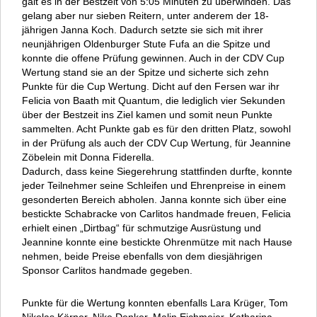
galt es in der Bestzeit von 5:05 Minuten zu überwinden. Das
gelang aber nur sieben Reitern, unter anderem der 18-
jährigen Janna Koch. Dadurch setzte sie sich mit ihrer
neunjährigen Oldenburger Stute Fufa an die Spitze und
konnte die offene Prüfung gewinnen. Auch in der CDV Cup
Wertung stand sie an der Spitze und sicherte sich zehn
Punkte für die Cup Wertung. Dicht auf den Fersen war ihr
Felicia von Baath mit Quantum, die lediglich vier Sekunden
über der Bestzeit ins Ziel kamen und somit neun Punkte
sammelten. Acht Punkte gab es für den dritten Platz, sowohl
in der Prüfung als auch der CDV Cup Wertung, für Jeannine
Zöbelein mit Donna Fiderella.
Dadurch, dass keine Siegerehrung stattfinden durfte, konnte
jeder Teilnehmer seine Schleifen und Ehrenpreise in einem
gesonderten Bereich abholen. Janna konnte sich über eine
bestickte Schabracke von Carlitos handmade freuen, Felicia
erhielt einen „Dirtbag“ für schmutzige Ausrüstung und
Jeannine konnte eine bestickte Ohrenmütze mit nach Hause
nehmen, beide Preise ebenfalls von dem diesjährigen
Sponsor Carlitos handmade gegeben.
Punkte für die Wertung konnten ebenfalls Lara Krüger, Tom
Nikolas Körner, Nike Denker, Malin Eichmeier, Katharina