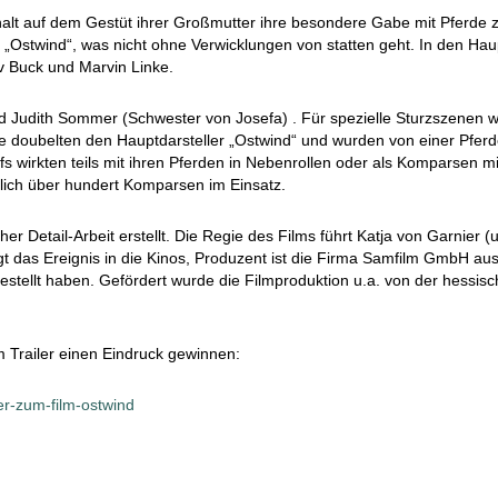
lt auf dem Gestüt ihrer Großmutter ihre besondere Gabe mit Pferde 
stwind“, was nicht ohne Verwicklungen von statten geht. In den Haupt
ev Buck und Marvin Linke.
und Judith Sommer (Schwester von Josefa) . Für spezielle Sturzszenen 
rde doubelten den Hauptdarsteller „Ostwind“ und wurden von einer Pfe
fs wirkten teils mit ihren Pferden in Nebenrollen oder als Komparsen m
zlich über hundert Komparsen im Einsatz.
er Detail-Arbeit erstellt. Die Regie des Films führt Katja von Garnier (u
gt das Ereignis in die Kinos, Produzent ist die Firma Samfilm GmbH au
estellt haben. Gefördert wurde die Filmproduktion u.a. von der hessi
 Trailer einen Eindruck gewinnen:
ler-zum-film-ostwind