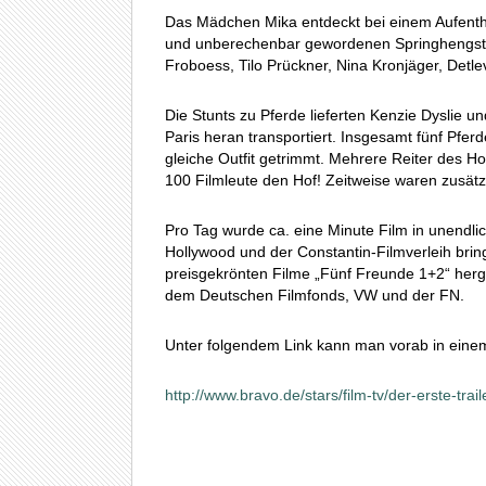
Das Mädchen Mika entdeckt bei einem Aufentha
und unberechenbar gewordenen Springhengst „O
Froboess, Tilo Prückner, Nina Kronjäger, Detl
Die Stunts zu Pferde lieferten Kenzie Dyslie 
Paris heran transportiert. Insgesamt fünf Pfe
gleiche Outfit getrimmt. Mehrere Reiter des Ho
100 Filmleute den Hof! Zeitweise waren zusät
Pro Tag wurde ca. eine Minute Film in unendlich
Hollywood und der Constantin-Filmverleih brin
preisgekrönten Filme „Fünf Freunde 1+2“ herg
dem Deutschen Filmfonds, VW und der FN.
Unter folgendem Link kann man vorab in einem
http://www.bravo.de/stars/film-tv/der-erste-trai