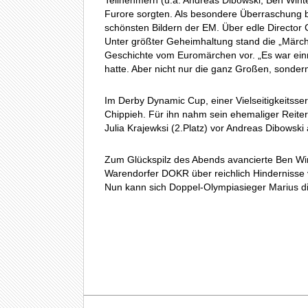
Teilnehmern (u.a. Andreas Dibowski, Ben Winte
Furore sorgten. Als besondere Überraschung be
schönsten Bildern der EM. Über edle Director 
Unter größter Geheimhaltung stand die „Märch
Geschichte vom Euromärchen vor. „Es war ein
hatte. Aber nicht nur die ganz Großen, sonde
Im Derby Dynamic Cup, einer Vielseitigkeitsser
Chippieh. Für ihn nahm sein ehemaliger Reiter
Julia Krajewksi (2.Platz) vor Andreas Dibowski 
Zum Glückspilz des Abends avancierte Ben Win
Warendorfer DOKR über reichlich Hindernisse
Nun kann sich Doppel-Olympiasieger Marius dire