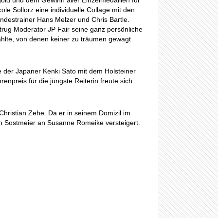
gold und dem Gewinn aller Einzelmedaillen für
e Sollorz eine individuelle Collage mit den
ndestrainer Hans Melzer und Chris Bartle.
trug Moderator JP Fair seine ganz persönliche
hlte, von denen keiner zu träumen gewagt
te der Japaner Kenki Sato mit dem Holsteiner
npreis für die jüngste Reiterin freute sich
ristian Zehe. Da er in seinem Domizil im
n Sostmeier an Susanne Romeike versteigert.