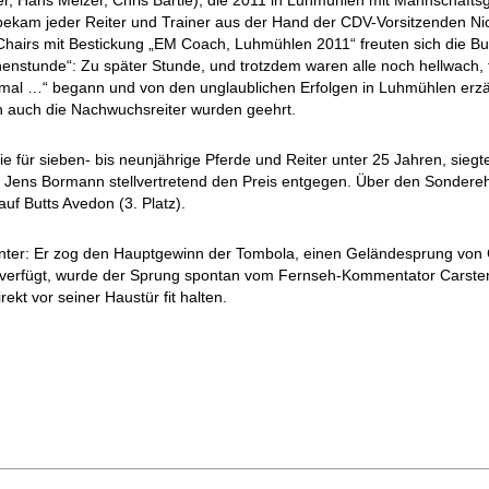
r, Hans Melzer, Chris Bartle), die 2011 in Luhmühlen mit Mannschafts
kam jeder Reiter und Trainer aus der Hand der CDV-Vorsitzenden Nicol
Chairs mit Bestickung „EM Coach, Luhmühlen 2011“ freuten sich die Bu
enstunde“: Zu später Stunde, und trotzdem waren alle noch hellwach, 
mal …“ begann und von den unglaublichen Erfolgen in Luhmühlen erzä
rn auch die Nachwuchsreiter wurden geehrt.
ie für sieben- bis neunjährige Pferde und Reiter unter 25 Jahren, sieg
 Jens Bormann stellvertretend den Preis entgegen. Über den Sonderehre
auf Butts Avedon (3. Platz).
ter: Er zog den Hauptgewinn der Tombola, einen Geländesprung von Ch
 verfügt, wurde der Sprung spontan vom Fernseh-Kommentator Carste
kt vor seiner Haustür fit halten.