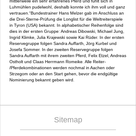
mittlerweile ein sehr erfahrenes Pferd und fühlt sich in
Luhmühlen pudelwohl, deshalb konnte ich ihm voll und ganz
vertrauen.“Bundestrainer Hans Melzer gab im Anschluss an
die Drei-Sterne-Prüfung die Longlist für die Weltreiterspiele
in Tyron (USA) bekannt. In alphabetischer Reihenfolge sind
dies in der ersten Gruppe: Andreas Dibowski, Michael Jung,
Ingrid Klimke, Julia Krajewski sowie Kai Rüder. In der ersten
Reservegruppe folgen Sandra Auffarth, Jörg Kurbel und
Josefa Sommer. In der zweiten Reservegruppe folgen
Sandra Auffarth mit ihrem zweiten Pferd, Felix Etzel, Andreas
Ostholt und Claas Herrmann Romeike. Alle Reiter-
/Pferdekombinationen werden nochmal in Aachen oder
Strzegom oder an den Start gehen, bevor die endgültige
Nominierung bekannt geben wird.
Sitemap