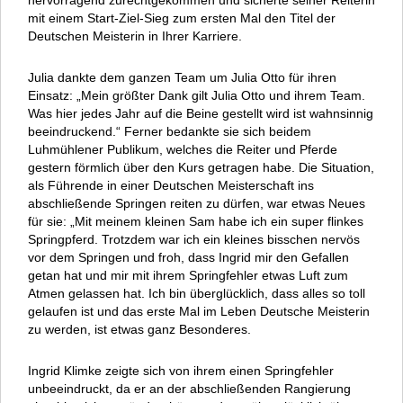
hervorragend zurechtgekommen und sicherte seiner Reiterin
mit einem Start-Ziel-Sieg zum ersten Mal den Titel der
Deutschen Meisterin in Ihrer Karriere.
Julia dankte dem ganzen Team um Julia Otto für ihren
Einsatz: „Mein größter Dank gilt Julia Otto und ihrem Team.
Was hier jedes Jahr auf die Beine gestellt wird ist wahnsinnig
beeindruckend.“ Ferner bedankte sie sich beidem
Luhmühlener Publikum, welches die Reiter und Pferde
gestern förmlich über den Kurs getragen habe. Die Situation,
als Führende in einer Deutschen Meisterschaft ins
abschließende Springen reiten zu dürfen, war etwas Neues
für sie: „Mit meinem kleinen Sam habe ich ein super flinkes
Springpferd. Trotzdem war ich ein kleines bisschen nervös
vor dem Springen und froh, dass Ingrid mir den Gefallen
getan hat und mir mit ihrem Springfehler etwas Luft zum
Atmen gelassen hat. Ich bin überglücklich, dass alles so toll
gelaufen ist und das erste Mal im Leben Deutsche Meisterin
zu werden, ist etwas ganz Besonderes.
Ingrid Klimke zeigte sich von ihrem einen Springfehler
unbeeindruckt, da er an der abschließenden Rangierung