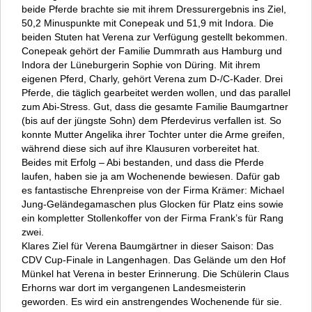
beide Pferde brachte sie mit ihrem Dressurergebnis ins Ziel,
50,2 Minuspunkte mit Conepeak und 51,9 mit Indora. Die
beiden Stuten hat Verena zur Verfügung gestellt bekommen.
Conepeak gehört der Familie Dummrath aus Hamburg und
Indora der Lüneburgerin Sophie von Düring. Mit ihrem
eigenen Pferd, Charly, gehört Verena zum D-/C-Kader. Drei
Pferde, die täglich gearbeitet werden wollen, und das parallel
zum Abi-Stress. Gut, dass die gesamte Familie Baumgartner
(bis auf der jüngste Sohn) dem Pferdevirus verfallen ist. So
konnte Mutter Angelika ihrer Tochter unter die Arme greifen,
während diese sich auf ihre Klausuren vorbereitet hat.
Beides mit Erfolg – Abi bestanden, und dass die Pferde
laufen, haben sie ja am Wochenende bewiesen. Dafür gab
es fantastische Ehrenpreise von der Firma Krämer: Michael
Jung-Geländegamaschen plus Glocken für Platz eins sowie
ein kompletter Stollenkoffer von der Firma Frank’s für Rang
zwei.
Klares Ziel für Verena Baumgärtner in dieser Saison: Das
CDV Cup-Finale in Langenhagen. Das Gelände um den Hof
Münkel hat Verena in bester Erinnerung. Die Schülerin Claus
Erhorns war dort im vergangenen Landesmeisterin
geworden. Es wird ein anstrengendes Wochenende für sie.