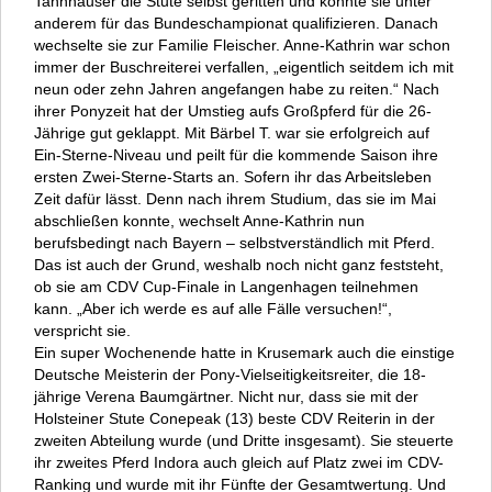
Tannhäuser die Stute selbst geritten und konnte sie unter
anderem für das Bundeschampionat qualifizieren. Danach
wechselte sie zur Familie Fleischer. Anne-Kathrin war schon
immer der Buschreiterei verfallen, „eigentlich seitdem ich mit
neun oder zehn Jahren angefangen habe zu reiten.“ Nach
ihrer Ponyzeit hat der Umstieg aufs Großpferd für die 26-
Jährige gut geklappt. Mit Bärbel T. war sie erfolgreich auf
Ein-Sterne-Niveau und peilt für die kommende Saison ihre
ersten Zwei-Sterne-Starts an. Sofern ihr das Arbeitsleben
Zeit dafür lässt. Denn nach ihrem Studium, das sie im Mai
abschließen konnte, wechselt Anne-Kathrin nun
berufsbedingt nach Bayern – selbstverständlich mit Pferd.
Das ist auch der Grund, weshalb noch nicht ganz feststeht,
ob sie am CDV Cup-Finale in Langenhagen teilnehmen
kann. „Aber ich werde es auf alle Fälle versuchen!“,
verspricht sie.
Ein super Wochenende hatte in Krusemark auch die einstige
Deutsche Meisterin der Pony-Vielseitigkeitsreiter, die 18-
jährige Verena Baumgärtner. Nicht nur, dass sie mit der
Holsteiner Stute Conepeak (13) beste CDV Reiterin in der
zweiten Abteilung wurde (und Dritte insgesamt). Sie steuerte
ihr zweites Pferd Indora auch gleich auf Platz zwei im CDV-
Ranking und wurde mit ihr Fünfte der Gesamtwertung. Und