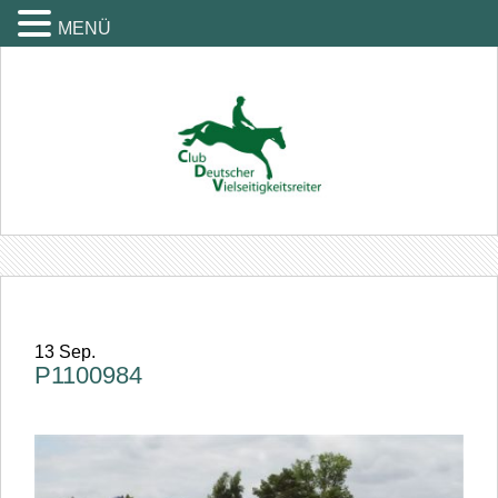
MENÜ
13
Sep.
P1100984