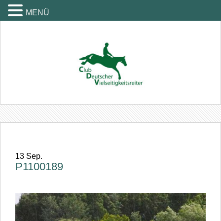
MENÜ
13
Sep.
P1100189