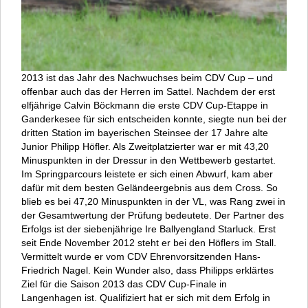
2013 ist das Jahr des Nachwuchses beim CDV Cup – und
offenbar auch das der Herren im Sattel. Nachdem der erst
elfjährige Calvin Böckmann die erste CDV Cup-Etappe in
Ganderkesee für sich entscheiden konnte, siegte nun bei der
dritten Station im bayerischen Steinsee der 17 Jahre alte
Junior Philipp Höfler. Als Zweitplatzierter war er mit 43,20
Minuspunkten in der Dressur in den Wettbewerb gestartet.
Im Springparcours leistete er sich einen Abwurf, kam aber
dafür mit dem besten Geländeergebnis aus dem Cross. So
blieb es bei 47,20 Minuspunkten in der VL, was Rang zwei in
der Gesamtwertung der Prüfung bedeutete. Der Partner des
Erfolgs ist der siebenjährige Ire Ballyengland Starluck. Erst
seit Ende November 2012 steht er bei den Höflers im Stall.
Vermittelt wurde er vom CDV Ehrenvorsitzenden Hans-
Friedrich Nagel. Kein Wunder also, dass Philipps erklärtes
Ziel für die Saison 2013 das CDV Cup-Finale in
Langenhagen ist. Qualifiziert hat er sich mit dem Erfolg in