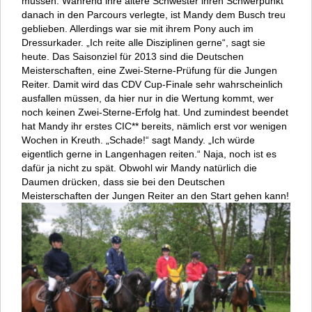
müssen. Während ihre ältere Schwester ihren Schwerpunkt
danach in den Parcours verlegte, ist Mandy dem Busch treu
geblieben. Allerdings war sie mit ihrem Pony auch im
Dressurkader. „Ich reite alle Disziplinen gerne“, sagt sie
heute. Das Saisonziel für 2013 sind die Deutschen
Meisterschaften, eine Zwei-Sterne-Prüfung für die Jungen
Reiter. Damit wird das CDV Cup-Finale sehr wahrscheinlich
ausfallen müssen, da hier nur in die Wertung kommt, wer
noch keinen Zwei-Sterne-Erfolg hat. Und zumindest beendet
hat Mandy ihr erstes CIC** bereits, nämlich erst vor wenigen
Wochen in Kreuth. „Schade!“ sagt Mandy. „Ich würde
eigentlich gerne in Langenhagen reiten.“ Naja, noch ist es
dafür ja nicht zu spät. Obwohl wir Mandy natürlich die
Daumen drücken, dass sie bei den Deutschen
Meisterschaften der Jungen Reiter an den Start gehen kann!