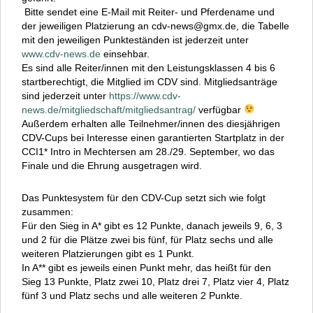
Bitte sendet eine E-Mail mit Reiter- und Pferdename und
der jeweiligen Platzierung an cdv-news@gmx.de, die Tabelle
mit den jeweiligen Punkteständen ist jederzeit unter
www.cdv-news.de
einsehbar.
Es sind alle Reiter/innen mit den Leistungsklassen 4 bis 6
startberechtigt, die Mitglied im CDV sind. Mitgliedsanträge
sind jederzeit unter
https://www.cdv-
news.de/mitgliedschaft/mitgliedsantrag/
verfügbar
Außerdem erhalten alle Teilnehmer/innen des diesjährigen
CDV-Cups bei Interesse einen garantierten Startplatz in der
CCI1* Intro in Mechtersen am 28./29. September, wo das
Finale und die Ehrung ausgetragen wird.
Das Punktesystem für den CDV-Cup setzt sich wie folgt
zusammen:
Für den Sieg in A* gibt es 12 Punkte, danach jeweils 9, 6, 3
und 2 für die Plätze zwei bis fünf, für Platz sechs und alle
weiteren Platzierungen gibt es 1 Punkt.
In A** gibt es jeweils einen Punkt mehr, das heißt für den
Sieg 13 Punkte, Platz zwei 10, Platz drei 7, Platz vier 4, Platz
fünf 3 und Platz sechs und alle weiteren 2 Punkte.