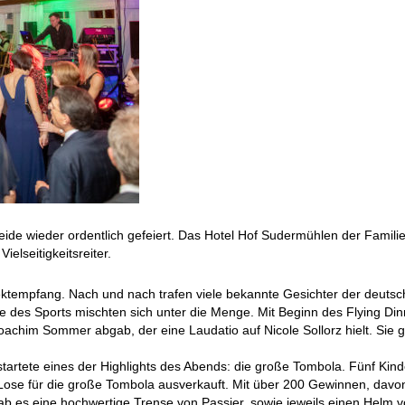
 wieder ordentlich gefeiert. Das Hotel Hof Sudermühlen der Familie 
elseitigkeitsreiter.
ktempfang. Nach und nach trafen viele bekannte Gesichter der deutsch
de des Sports mischten sich unter die Menge. Mit Beginn des Flying Di
achim Sommer abgab, der eine Laudatio auf Nicole Sollorz hielt. Sie g
tartete eines der Highlights des Abends: die große Tombola. Fünf Kinde
Lose für die große Tombola ausverkauft. Mit über 200 Gewinnen, davo
ab es eine hochwertige Trense von Passier, sowie jeweils einen Hel