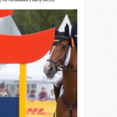
) mit Horsesware’s Barny (48,20).