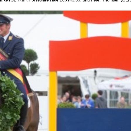
 Klimke (GER) mit Horseware Hale Bob (43,60) und Peter Thomsen (GER