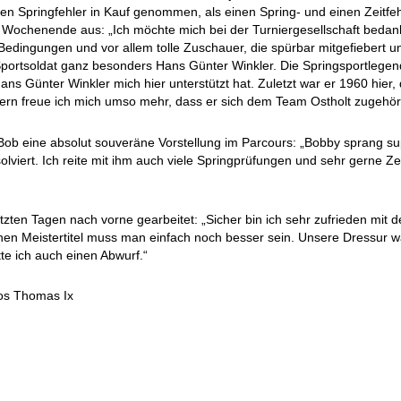
en Springfehler in Kauf genommen, als einen Spring- und einen Zeitfe
Wochenende aus: „Ich möchte mich bei der Turniergesellschaft bedanke
edingungen und vor allem tolle Zuschauer, die spürbar mitgefiebert u
ortsoldat ganz besonders Hans Günter Winkler. Die Springsportlegend
s Günter Winkler mich hier unterstützt hat. Zuletzt war er 1960 hier,
sofern freue ich mich umso mehr, dass er sich dem Team Ostholt zugehöri
Bob eine absolut souveräne Vorstellung im Parcours: „Bobby sprang su
olviert. Ich reite mit ihm auch viele Springprüfungen und sehr gerne Ze
etzten Tagen nach vorne gearbeitet: „Sicher bin ich sehr zufrieden mit
hen Meistertitel muss man einfach noch besser sein. Unsere Dressur wa
te ich auch einen Abwurf.“
tos Thomas Ix