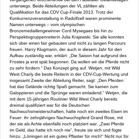
unterwegs. Beide Abteilungen der VL zählten als
Qualifikation für das CDV Cup-Finale 2013. Trotz der
Konkurrenzveranstaltung in Radolfzell waren prominente
Namen unterwegs – vom olympischen
Bronzemedaillengewinner Cord Mysegaes bis hin zu
Perspektivgruppenreiterin Julia Krajewski. Sie alle konnten
sich über einen fair gebauten und nicht zu langen Parcours
freuen. Harry Klugmann, der auch in diesem Jahr für den
Aufbau zuständig war, erklärt: „Die Saison hat aufgrund des
Frostes ja erst spät begonnen. Da wollen wir die Pferde nicht
zu sehr fordern.“ Das Konzept ging auf. Wetjen, mit Wild
West Charly die beste Reiterin in der CDV-Cup-Wertung und
insgesamt Zweite der Abteilung Reiter, sagt: „Den Pferden
hat das Gelände richtig Spaß gemacht. Sie kamen zum
Galoppieren und die Sprünge waren einladend.“ Wetjen, die
mit dem 15-jährigen Routinier Wild West Charly bereits
dreimal qualifiziert war für die Deutschen
Nachwuchsmeisterschaften, hatte noch ein zweites Eisen im
Feuer: ihr zehnjähriges Nachwuchspferd Grand Rose, mit
der sie als Achte ebenfalls noch platziert war. „Zwei Pferde
im Geld, das hatte ich noch nie“, freute sie sich und fügte
hinzu: „Löningen ist ein gutes Pflaster für mich!“ Nicht nur für