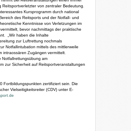
ung nimmt bei Reitveranstaltungen einen immer
g Reitsportverletzter von zentraler Bedeutung.
interessantes Kursprogramm durch national
ereich des Reitsports und der Notfall- und
 theoretische Kenntnisse von Verletzungen im
ermittelt, bevor nachmittags der praktische
nt. „Wir haben die Inhalte
reitung zur Luftrettung nochmals
r Notfallintubation mittels des mittlerweile
n intraossären Zugängen vermittelt.
ne Notfallrettungsübung am
lm zur Sicherheit auf Reitsportveranstaltungen
 Fortbildungspunkten zertifiziert sein. Die
her Vielseitigkeitsreiter (CDV) unter E-
sport.de