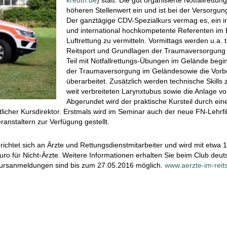
kreuth.de
) statt. Die gut organisierte Notfallrett
höheren Stellenwert ein und ist bei der Versorgun
Der ganztägige CDV-Spezialkurs vermag es, ein 
und international hochkompetente Referenten im B
Luftrettung zu vermitteln. Vormittags werden u.a.
Reitsport und Grundlagen der Traumaversorgung v
Teil mit Notfallrettungs-Übungen im Gelände begin
der Traumaversorgung im Geländesowie die Vorbe
überarbeitet. Zusätzlich werden technische Skills zu
weit verbreiteten Larynxtubus sowie die Anlage vo
Abgerundet wird der praktische Kursteil durch ei
licher Kursdirektor. Erstmals wird im Seminar auch der neue FN-Lehrfi
eranstaltern zur Verfügung gestellt.
ichtet sich an Ärzte und Rettungsdienstmitarbeiter und wird mit etwa 10
ro für Nicht-Ärzte. Weitere Informationen erhalten Sie beim Club deutsc
 Kursanmeldungen sind bis zum 27.05.2016 möglich.
www.aerzte-im-reit