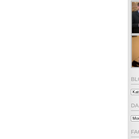
BL
Blo
Kat
DA
Da
CD
Arc
FA