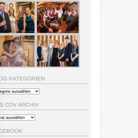
OG KATEGORIEN
g
egorien
S CDV ARCHIV
s
V
hiv
CEBOOK