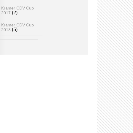
Krämer CDV Cup
(2)
2017
Krämer CDV Cup
(5)
2018