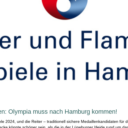
gen: Olympia muss nach Hamburg kommen!
ele 2024, und die Reiter – traditionell sichere Medaillenkandidaten f
cke könnte schöner sein, als die in der Lüneburger Heide rund um d