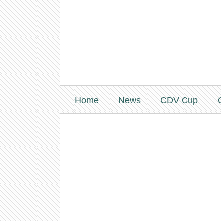
Home
News
CDV Cup