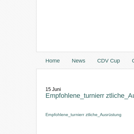
Home
News
CDV Cup
15
Juni
Empfohlene_turnierr ztliche_
Empfohlene_turnierr ztliche_Ausrüstung